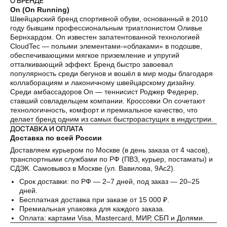
О БРЕНДЕ
On (On Running)
Швейцарский бренд спортивной обуви, основанный в 2010
году бывшим профессиональным триатлонистом Оливье
Бернхардом. On известен запатентованной технологией
CloudTec — полыми элементами-«облаками» в подошве,
обеспечивающими мягкое приземление и упругий
отталкивающий эффект. Бренд быстро завоевал
популярность среди бегунов и вошёл в мир моды благодаря
коллаборациям и лаконичному швейцарскому дизайну.
Среди амбассадоров On — теннисист Роджер Федерер,
ставший совладельцем компании. Кроссовки On сочетают
технологичность, комфорт и премиальное качество, что
делает бренд одним из самых быстрорастущих в индустрии.
ДОСТАВКА И ОПЛАТА
Доставка по всей России
Доставляем курьером по Москве (в день заказа от 4 часов),
транспортными службами по РФ (ПВЗ, курьер, постаматы) и
СДЭК. Самовывоз в Москве (ул. Вавилова, 9Ас2).
Срок доставки: по РФ — 2–7 дней, под заказ — 20–25
дней.
Бесплатная доставка при заказе от 15 000 ₽.
Премиальная упаковка для каждого заказа.
Оплата: картами Visa, Mastercard, МИР, СБП и Долями.