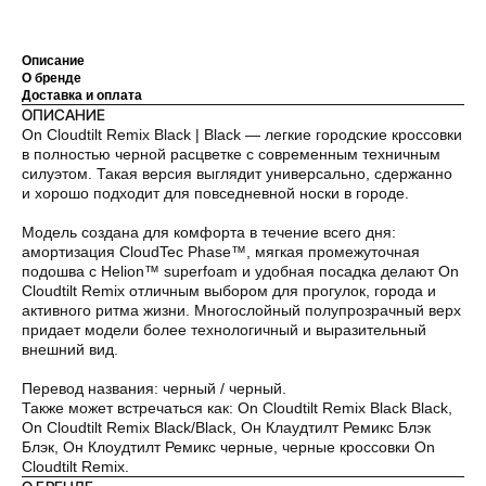
Описание
О бренде
Доставка и оплата
ОПИСАНИЕ
On Cloudtilt Remix Black | Black — легкие городские кроссовки
в полностью черной расцветке с современным техничным
силуэтом. Такая версия выглядит универсально, сдержанно
и хорошо подходит для повседневной носки в городе.
Модель создана для комфорта в течение всего дня:
амортизация CloudTec Phase™, мягкая промежуточная
подошва с Helion™ superfoam и удобная посадка делают On
Cloudtilt Remix отличным выбором для прогулок, города и
активного ритма жизни. Многослойный полупрозрачный верх
придает модели более технологичный и выразительный
внешний вид.
Перевод названия: черный / черный.
Также может встречаться как: On Cloudtilt Remix Black Black,
On Cloudtilt Remix Black/Black, Он Клаудтилт Ремикс Блэк
Блэк, Он Клоудтилт Ремикс черные, черные кроссовки On
Cloudtilt Remix.