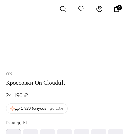
0
ON
Кроссовки On Cloudtilt
24 190
₽
До 1 929 бонусов
· до 10%
Размер, EU