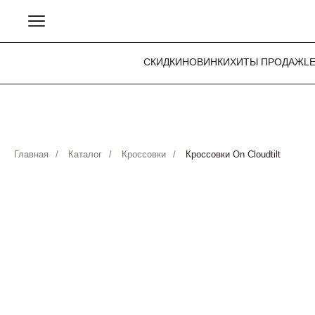
СКИДКИ
НОВИНКИ
ХИТЫ ПРОДАЖ
L
Главная
/
Каталог
/
Кроссовки
/
Кроссовки On Cloudtilt