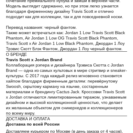
сочетание премиального нубука и замши в верхней части.
Модель выглядит сдержанно, но при этом легко узнается
благодаря фирменному дизайну Travis Scott и отлично
подходит как для коллекции, так и для повседневной носки.
Перевод названия: черный фантом.
Также может встречаться как: Jordan 1 Low Travis Scott Black
Phantom, Air Jordan 1 Low OG Travis Scott Black Phantom,
Travis Scott x Air Jordan 1 Low Black Phantom, Джордан 1 Лоу
Трэвис Скотт Блэк Фантом, Джордан 1 Лоу черный фантом.
О БРЕНДЕ
Travis Scott x Jordan Brand
Коллаборация рэпера и дизайнера Трэвиса Скотта с Jordan
Brand — одна из самых культовых в мире стритвир и sneaker-
культуры. С 2017 года каждый релиз мгновенно становится
хайпом благодаря фирменным деталям: перевёрнутому
Swoosh, скрытому карману на язычке, состаренным
материалам и брендингу Cactus Jack. Кроссовки Travis Scott
x Jordan отличаются лимитированным тиражом, узнаваемым
дизайном и высокой коллекционной ценностью, что делает
их желанным объектом для сникерхедов и коллекционеров
по всему миру.
ДОСТАВКА И ОПЛАТА
Доставка по всей России
Доставляем курьером по Москве (в день заказа от 4 часов),