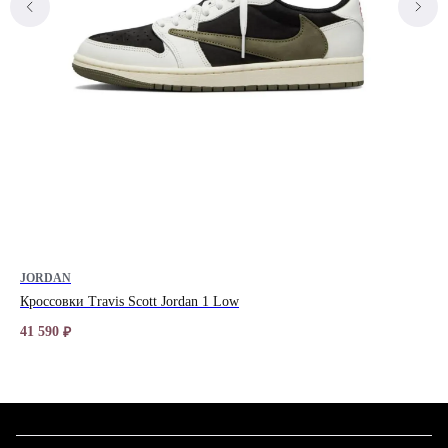
JORDAN
ON
Кроссовки Travis Scott Jordan 1 Low
Кро
от
41 590
₽