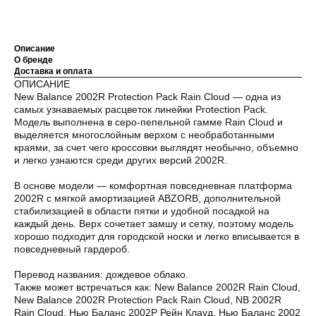
Описание
О бренде
Доставка и оплата
Оплата частями
ОПИСАНИЕ
New Balance 2002R Protection Pack Rain Cloud — одна из
самых узнаваемых расцветок линейки Protection Pack.
Модель выполнена в серо-пепельной гамме Rain Cloud и
выделяется многослойным верхом с необработанными
краями, за счет чего кроссовки выглядят необычно, объемно
Оплатите сегодня 25% стоимости покупки
и легко узнаются среди других версий 2002R.
картой любого банка, остальное — тремя
платежами раз в две недели.
В основе модели — комфортная повседневная платформа
2002R с мягкой амортизацией ABZORB, дополнительной
стабилизацией в области пятки и удобной посадкой на
Оплата
Через
Через
Через
каждый день. Верх сочетает замшу и сетку, поэтому модель
сегодня
2 недели
4 недели
6 недель
хорошо подходит для городской носки и легко вписывается в
повседневный гардероб.
25%
25%
25%
25%
Перевод названия: дождевое облако.
Также может встречаться как: New Balance 2002R Rain Cloud,
New Balance 2002R Protection Pack Rain Cloud, NB 2002R
Без комиссий и переплат
Rain Cloud, Нью Баланс 2002Р Рейн Клауд, Нью Баланс 2002