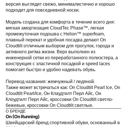
версия выглядит свежо, минималистично и хорошо
подходит для повседневной носки.
Модель создана для комфорта в течение всего дня:
мягкая амортизация CloudTec Phase™, легкая
промежуточная подошва с Helion™ superfoam,
плавный перекат и удобная посадка делают On
Cloudtilt отличным выбором для прогулок, города и
активного ритма жизни. Верх выполнен из
инженерной сетки из переработанного полиэстера, а
конструкция с эластичной посадкой и speed laces
помогает быстро и удобно надевать обувь.
Перевод названия: жемчужный / ледяной.
Также может встречаться как: On Cloudtilt Pearl Ice, On
Cloudtilt Pearl/Ice, Он Клаудтилт Перл Айс, Он
а,
Клоудтилт Перл Айс, кроссовки On Cloudtilt светло-
бежевые, кроссовки On Cloudtilt светлые.
О БРЕНДЕ
On (On Running)
Швейцарский бренд спортивной обуви, основанный в