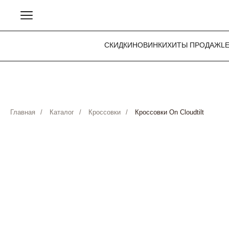
СКИДКИ
НОВИНКИ
ХИТЫ ПРОДАЖ
L
Главная
/
Каталог
/
Кроссовки
/
Кроссовки On Cloudtilt