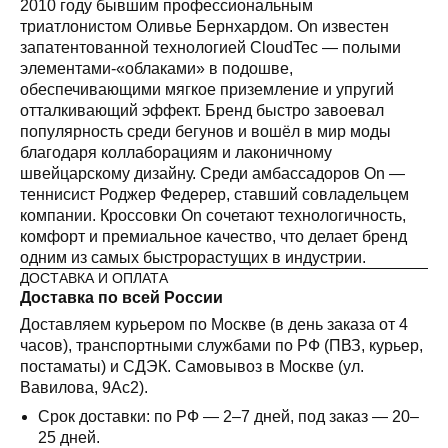
2010 году бывшим профессиональным
триатлонистом Оливье Бернхардом. On известен
запатентованной технологией CloudTec — полыми
элементами-«облаками» в подошве,
обеспечивающими мягкое приземление и упругий
отталкивающий эффект. Бренд быстро завоевал
популярность среди бегунов и вошёл в мир моды
благодаря коллаборациям и лаконичному
швейцарскому дизайну. Среди амбассадоров On —
теннисист Роджер Федерер, ставший совладельцем
компании. Кроссовки On сочетают технологичность,
комфорт и премиальное качество, что делает бренд
одним из самых быстрорастущих в индустрии.
ДОСТАВКА И ОПЛАТА
Доставка по всей России
Доставляем курьером по Москве (в день заказа от 4
часов), транспортными службами по РФ (ПВЗ, курьер,
постаматы) и СДЭК. Самовывоз в Москве (ул.
Вавилова, 9Ас2).
Срок доставки: по РФ — 2–7 дней, под заказ — 20–
25 дней.