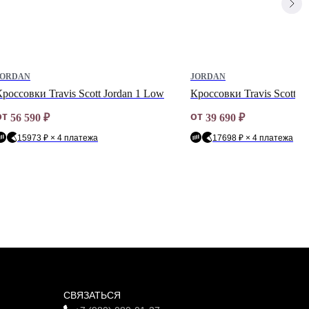
JORDAN
JORDAN
россовки Travis Scott Jordan 1 Low
Кроссовки Travis Scott J
от
от
56 590
₽
39 690
₽
15973 ₽ × 4 платежа
17698 ₽ × 4 платежа
СВЯЗАТЬСЯ