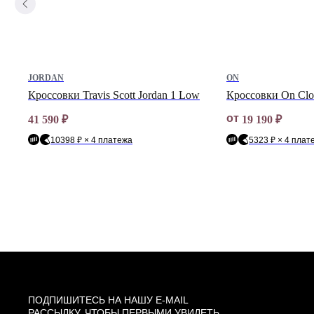
JORDAN
ON
Кроссовки Travis Scott Jordan 1 Low
Кроссовки On Clou
от
41 590
₽
19 190
₽
10398 ₽ × 4 платежа
5323 ₽ × 4 плат
ПОДПИШИТЕСЬ НА НАШУ E-MAIL
РАССЫЛКУ, ЧТОБЫ ПЕРВЫМИ УВИДЕТЬ