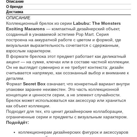
Описание
О бренде
Доставка
Оплата частями
ОПИСАНИЕ
Коллекционный брелок из серии
Labubu: The Monsters
Exciting Macarons
— компактный дизайнерский объект,
созданный в узнаваемой эстетике Pop Mart. Серия
построена на аккуратной работе с цветом и формой, где
визуальная выразительность сочетается с сдержанным,
Оплатите сегодня 25% стоимости покупки
взрослым характером.
картой любого банка, остальное — тремя
В формате брелока этот предмет работает как деликатный
платежами раз в две недели.
акцент — на сумке, ключах или в составе частной коллекции.
Он не выглядит сувенирно и не требует контекста: дизайн
считывается напрямую, как осознанный выбор и внимание к
деталям.
Оплата
Через
Через
Через
сегодня
2 недели
4 недели
6 недель
Формат
Secret Box
означает, что конкретный вариант внутри
упаковки заранее неизвестен. Это часть коллекционной
25%
25%
25%
25%
концепции и ценности серии, а не элемент случайности.
Брелок может использоваться как аксессуар или храниться
как объект коллекции.
Подходит для тех, кто ценит дизайнерские коллаборации,
Без комиссий и переплат
ограниченные серии и предметы с визуальным характером.
Подойдёт:
Как обычная оплата картой
коллекционерам дизайнерских фигурок и аксессуаров