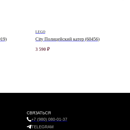
LEGO
019)
City Полицейский катер (60456)
3 590
₽
СВЯЗАТЬСЯ
+7 (980) 080-01-37
TELEGRAM