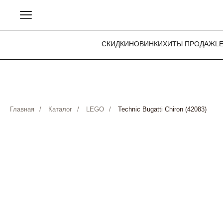
СКИДКИ
НОВИНКИ
ХИТЫ ПРОДАЖ
L
Главная
/
Каталог
/
LEGO
/
Technic Bugatti Chiron (42083)