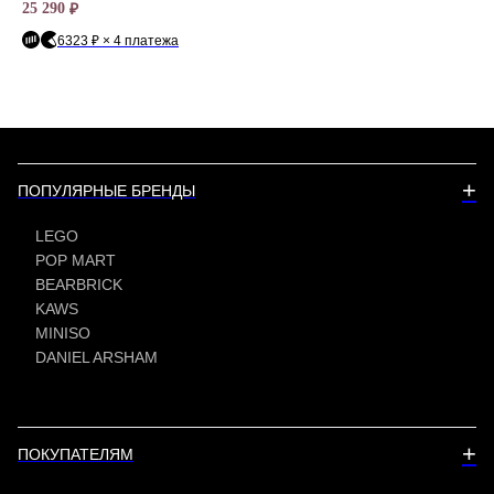
25 290
5 1
₽
6323 ₽ × 4 платежа
+
ПОПУЛЯРНЫЕ БРЕНДЫ
LEGO
POP MART
BEARBRICK
KAWS
MINISO
DANIEL ARSHAM
+
ПОКУПАТЕЛЯМ