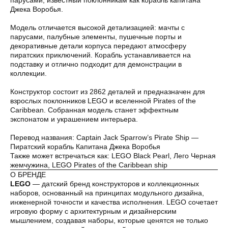
Джека Воробья.
Модель отличается высокой детализацией: мачты с
парусами, палубные элементы, пушечные порты и
декоративные детали корпуса передают атмосферу
Оплата частями
пиратских приключений. Корабль устанавливается на
подставку и отлично подходит для демонстрации в
коллекции.
Конструктор состоит из 2862 деталей и предназначен для
взрослых поклонников LEGO и вселенной Pirates of the
Оплатите сегодня 25% стоимости покупки
Caribbean. Собранная модель станет эффектным
картой любого банка, остальное — тремя
экспонатом и украшением интерьера.
платежами раз в две недели.
Перевод названия: Captain Jack Sparrow’s Pirate Ship —
Пиратский корабль Капитана Джека Воробья
Также может встречаться как: LEGO Black Pearl, Лего Черная
Оплата
Через
Через
Через
жемчужина, LEGO Pirates of the Caribbean ship
сегодня
2 недели
4 недели
6 недель
О БРЕНДЕ
25%
25%
25%
25%
LEGO
— датский бренд конструкторов и коллекционных
наборов, основанный на принципах модульного дизайна,
инженерной точности и качества исполнения. LEGO сочетает
игровую форму с архитектурным и дизайнерским
Без комиссий и переплат
мышлением, создавая наборы, которые ценятся не только