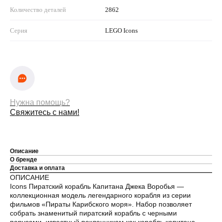
Количество деталей
2862
Серия
LEGO Icons
Нужна помощь?
Свяжитесь с нами!
Описание
О бренде
Доставка и оплата
ОПИСАНИЕ
Icons Пиратский корабль Капитана Джека Воробья —
коллекционная модель легендарного корабля из серии
фильмов «Пираты Карибского моря». Набор позволяет
собрать знаменитый пиратский корабль с черными
парусами, известный поклонникам как корабль капитана